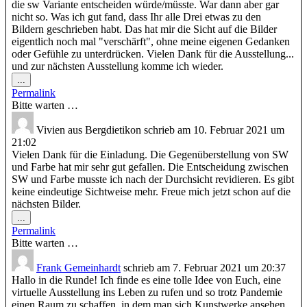
die sw Variante entscheiden würde/müsste. War dann aber gar
nicht so. Was ich gut fand, dass Ihr alle Drei etwas zu den
Bildern geschrieben habt. Das hat mir die Sicht auf die Bilder
eigentlich noch mal "verschärft", ohne meine eigenen Gedanken
oder Gefühle zu unterdrücken. Vielen Dank für die Ausstellung...
und zur nächsten Ausstellung komme ich wieder.
Diese
...
Metabox
Permalink
ein-/ausblenden.
Bitte warten …
Vivien
aus
Bergdietikon
schrieb am
10. Februar 2021
um
21:02
Vielen Dank für die Einladung. Die Gegenüberstellung von SW
und Farbe hat mir sehr gut gefallen. Die Entscheidung zwischen
SW und Farbe musste ich nach der Durchsicht revidieren. Es gibt
keine eindeutige Sichtweise mehr. Freue mich jetzt schon auf die
nächsten Bilder.
Diese
...
Metabox
Permalink
ein-/ausblenden.
Bitte warten …
Frank Gemeinhardt
schrieb am
7. Februar 2021
um
20:37
Hallo in die Runde! Ich finde es eine tolle Idee von Euch, eine
virtuelle Ausstellung ins Leben zu rufen und so trotz Pandemie
einen Raum zu schaffen, in dem man sich Kunstwerke ansehen