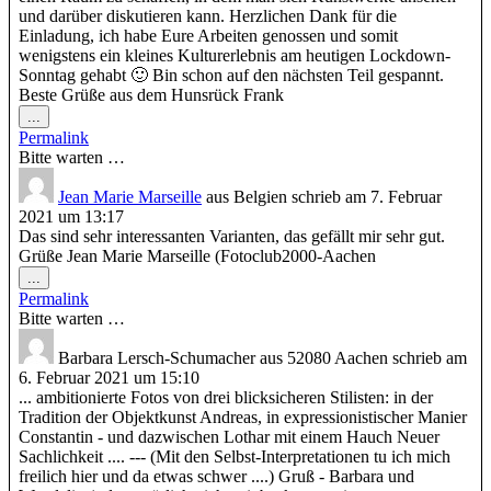
und darüber diskutieren kann. Herzlichen Dank für die
Einladung, ich habe Eure Arbeiten genossen und somit
wenigstens ein kleines Kulturerlebnis am heutigen Lockdown-
Sonntag gehabt 🙂 Bin schon auf den nächsten Teil gespannt.
Beste Grüße aus dem Hunsrück Frank
Diese
...
Metabox
Permalink
ein-/ausblenden.
Bitte warten …
Jean Marie Marseille
aus
Belgien
schrieb am
7. Februar
2021
um
13:17
Das sind sehr interessanten Varianten, das gefällt mir sehr gut.
Grüße Jean Marie Marseille (Fotoclub2000-Aachen
Diese
...
Metabox
Permalink
ein-/ausblenden.
Bitte warten …
Barbara Lersch-Schumacher
aus
52080 Aachen
schrieb am
6. Februar 2021
um
15:10
... ambitionierte Fotos von drei blicksicheren Stilisten: in der
Tradition der Objektkunst Andreas, in expressionistischer Manier
Constantin - und dazwischen Lothar mit einem Hauch Neuer
Sachlichkeit .... --- (Mit den Selbst-Interpretationen tu ich mich
freilich hier und da etwas schwer ....) Gruß - Barbara und