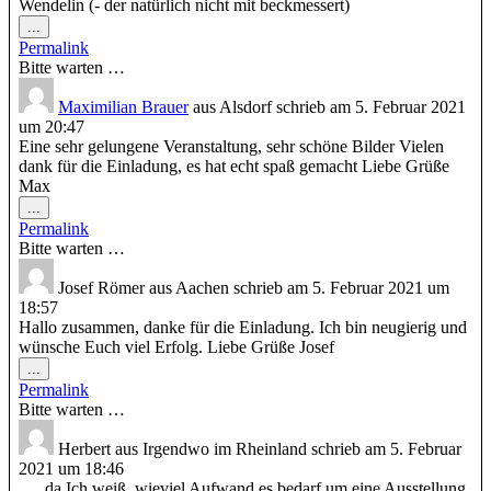
Wendelin (- der natürlich nicht mit beckmessert)
Diese
...
Metabox
Permalink
ein-/ausblenden.
Bitte warten …
Maximilian Brauer
aus
Alsdorf
schrieb am
5. Februar 2021
um
20:47
Eine sehr gelungene Veranstaltung, sehr schöne Bilder Vielen
dank für die Einladung, es hat echt spaß gemacht Liebe Grüße
Max
Diese
...
Metabox
Permalink
ein-/ausblenden.
Bitte warten …
Josef Römer
aus
Aachen
schrieb am
5. Februar 2021
um
18:57
Hallo zusammen, danke für die Einladung. Ich bin neugierig und
wünsche Euch viel Erfolg. Liebe Grüße Josef
Diese
...
Metabox
Permalink
ein-/ausblenden.
Bitte warten …
Herbert
aus
Irgendwo im Rheinland
schrieb am
5. Februar
2021
um
18:46
......da Ich weiß, wieviel Aufwand es bedarf um eine Ausstellung