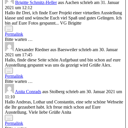
Brigitte Schmitz-Heller
aus
Aachen
schrieb am
31. Januar
2021
um
12:12
Hallo ihr Drei, ich finde Euer Projekt einer virtuellen Ausstellung
klasse und und wünsche Euch viel Spaß und gutes Gelingen. Ich
bin auf Eure Fotos gespannt... VG Brigitte
Diese
...
Metabox
Permalink
ein-/ausblenden.
Bitte warten …
Alexander Riedner
aus
Baesweiler
schrieb am
30. Januar
2021
um
17:45
Hallo, finde diese Seite schön Aufgebaut und bin schon auf eure
Ausstellung gespannt was uns da gezeigt wird Grüße Alex.
Diese
...
Metabox
Permalink
ein-/ausblenden.
Bitte warten …
Anita Conrads
aus
Stolberg
schrieb am
30. Januar 2021
um
11:10
Hallo Andreas, Lothar und Constantin, eine sehr schöne Webseite
die Ihr gezaubert habt. Ich freue mich schon auf Eure
Ausstellung. Viele liebe Grüße Anita
Diese
...
Metabox
Permalink
ein-/ausblenden.