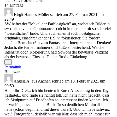
nicht zu veröffentlichen.
14 Einträge
Birgit Hannes-Möller
schrieb am
27. Februar 2021
um
22:49
SW haftet der "Makel der Farblosigkeit" an, wobei ich Bilder in
sw (mit so vielen Graunuancen) nicht immer aber oft so sehr viel
"wesentlicher" finde. Und auch einen Hauch nostalgischer,
originaler, einschränkender i. S. v. fokussierter. Sie fordern
den/die Betrachter*in zum Fantasieren, Interpretieren.... Denken!
Jedoch: die Farbaufnahmen sind äußerst bestechend. Welche
Intensität doch Kolorierung hat! Sowohl der bewusste Verzicht
als der bewusste Einsatz. Danke für die Einladung!
Diese
...
Metabox
Permalink
ein-/ausblenden.
Bitte warten …
Angela A.
aus
Aachen
schrieb am
13. Februar 2021
um
09:59
Hallo Ihr Drei... ich bin heute mit Eurer Ausstellung in den Tag
gestartet... und finde sie richtig toll. Ich hätte nicht gedacht, dass
ich Skulpturen auf Friedhöfen so interessant finden könnte. Ich
bezweifle, dass ich einen Blick für so deutlichen Minimalismus
hätte (schon beginnend mit dieser Türe!). Und ich liebe schwarz-
weiß Fotografien, deshalb war mir klar, dass ich mich immer für