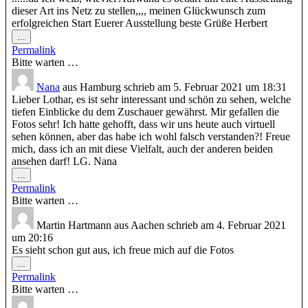
dieser Art ins Netz zu stellen,,,, meinen Glückwunsch zum
erfolgreichen Start Euerer Ausstellung beste Grüße Herbert
Diese
...
Metabox
Permalink
ein-/ausblenden.
Bitte warten …
Nana
aus
Hamburg
schrieb am
5. Februar 2021
um
18:31
Lieber Lothar, es ist sehr interessant und schön zu sehen, welche
tiefen Einblicke du dem Zuschauer gewährst. Mir gefallen die
Fotos sehr! Ich hatte gehofft, dass wir uns heute auch virtuell
sehen können, aber das habe ich wohl falsch verstanden?! Freue
mich, dass ich an mit diese Vielfalt, auch der anderen beiden
ansehen darf! LG. Nana
Diese
...
Metabox
Permalink
ein-/ausblenden.
Bitte warten …
Martin Hartmann
aus
Aachen
schrieb am
4. Februar 2021
um
20:16
Es sieht schon gut aus, ich freue mich auf die Fotos
Diese
...
Metabox
Permalink
ein-/ausblenden.
Bitte warten …